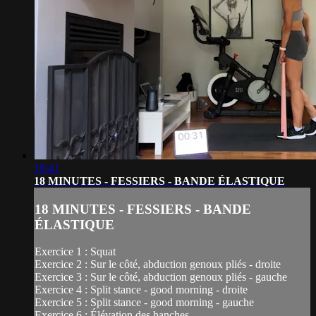
19:41
18 MINUTES - FESSIERS - BANDE ÉLASTIQUE
18 MINUTES - FESSIERS - BANDE
ÉLASTIQUE
Exercice 1 : Squat
Exercice 2 : Sur le côté, abduction genoux pliés - droite
Exercice 3 : Sur le côté, abduction genoux pliés - gauche
Exercice 4 : Split stance - good morning - droite
Exercice 5 : Split stance - good morning - gauche
Exercice 6 : Élévation des hanches