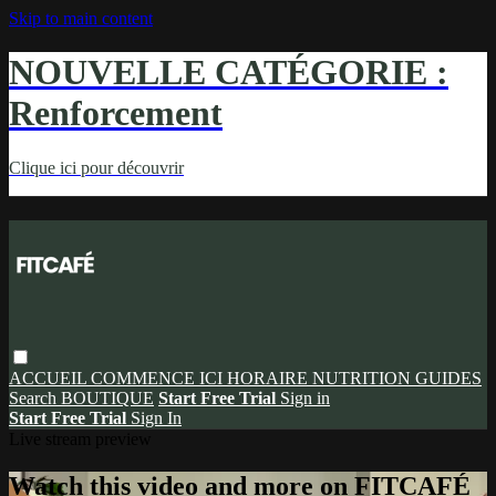
Skip to main content
NOUVELLE CATÉGORIE :
Renforcement
Clique ici pour découvrir
ACCUEIL
COMMENCE ICI
HORAIRE
NUTRITION
GUIDES
Search
BOUTIQUE
Start Free Trial
Sign in
Start Free Trial
Sign In
Live stream preview
Watch this video and more on FITCAFÉ