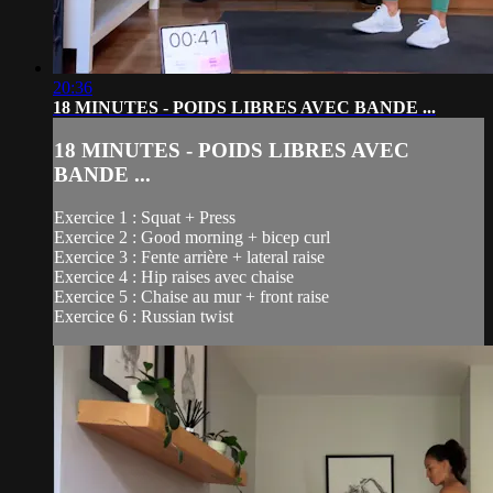
20:36
18 MINUTES - POIDS LIBRES AVEC BANDE ...
18 MINUTES - POIDS LIBRES AVEC
BANDE ...
Exercice 1 : Squat + Press
Exercice 2 : Good morning + bicep curl
Exercice 3 : Fente arrière + lateral raise
Exercice 4 : Hip raises avec chaise
Exercice 5 : Chaise au mur + front raise
Exercice 6 : Russian twist