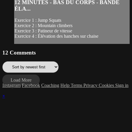
12 MINUTES - BAS DU CORPS - BANDE
ÉLA...
Exercice 1 : Jump Squats
Exercice 2 : Mountain climbers
Exercice 3 : Patineur de vitesse
Exercice 4 : Élévation des hanches sur chaise
12
Comments
Load More
Instagram
Facebook
Coaching
Help
Terms
Privacy
Cookies
Sign in
×