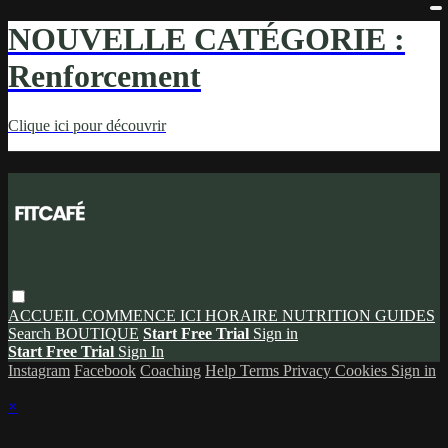
NOUVELLE CATÉGORIE :
Renforcement
Clique ici pour découvrir
ACCUEIL
COMMENCE ICI
HORAIRE
NUTRITION
GUIDES
Search
BOUTIQUE
Start Free Trial
Sign in
Start Free Trial
Sign In
Instagram
Facebook
Coaching
Help
Terms
Privacy
Cookies
Sign in
×