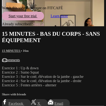
Watch this video and more on FITCAFÉ
Start your free trial
Learn more
Already subscribed?
Sign in
15 MINUTES - BAS DU CORPS - SANS
ÉQUIPEMENT
15 MINUTES
• 16m
4 comments
Exercice 1 : Up & down
Exercice 2 : Sumo Squat
Exercice 3 : Sur le coté, élévation de la jambe - gauche
Exercice 4 : Sur le coté, élévation de la jambe - droite
Exercice 5 : Fentes arrières - alterner
Share with friends
Facebook
X
Email