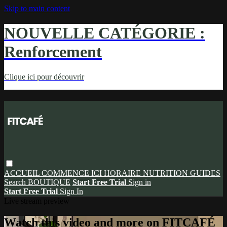
Skip to main content
NOUVELLE CATÉGORIE :
Renforcement
Clique ici pour découvrir
ACCUEIL
COMMENCE ICI
HORAIRE
NUTRITION
GUIDES
Search
BOUTIQUE
Start Free Trial
Sign in
Start Free Trial
Sign In
Live stream preview
Watch this video and more on FITCAFÉ