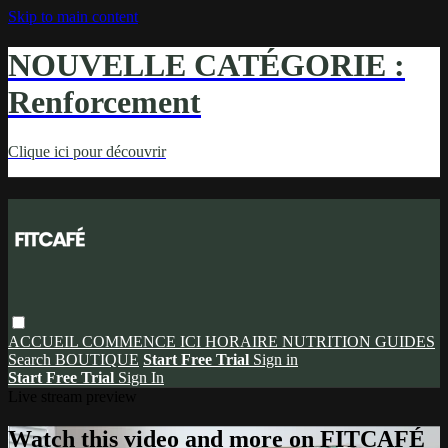
Skip to main content
NOUVELLE CATÉGORIE :
Renforcement
Clique ici pour découvrir
ACCUEIL
COMMENCE ICI
HORAIRE
NUTRITION
GUIDES
Search
BOUTIQUE
Start Free Trial
Sign in
Start Free Trial
Sign In
Live stream preview
Watch this video and more on FITCAFÉ