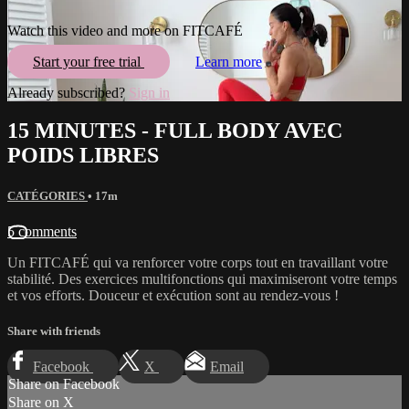
Watch this video and more on FITCAFÉ
Start your free trial
Learn more
Already subscribed?
Sign in
15 MINUTES - FULL BODY AVEC
POIDS LIBRES
CATÉGORIES
• 17m
5 comments
Un FITCAFÉ qui va renforcer votre corps tout en travaillant votre
stabilité. Des exercices multifonctions qui maximiseront votre temps
et vos efforts. Douceur et exécution sont au rendez-vous !
Share with friends
Facebook
X
Email
Share on Facebook
Share on X