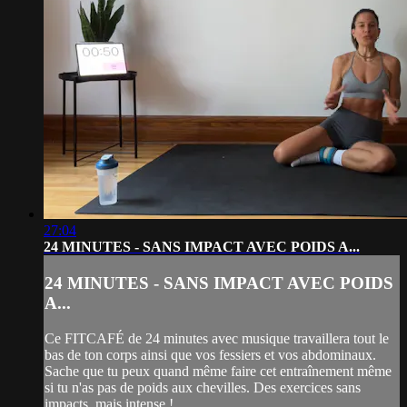
27:04
24 MINUTES - SANS IMPACT AVEC POIDS A...
24 MINUTES - SANS IMPACT AVEC POIDS
A...
Ce FITCAFÉ de 24 minutes avec musique travaillera tout le
bas de ton corps ainsi que vos fessiers et vos abdominaux.
Sache que tu peux quand même faire cet entraînement même
si tu n'as pas de poids aux chevilles. Des exercices sans
impacts, mais intense !