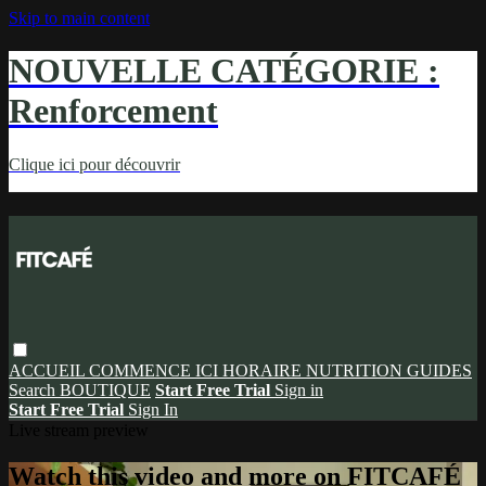
Skip to main content
NOUVELLE CATÉGORIE :
Renforcement
Clique ici pour découvrir
ACCUEIL
COMMENCE ICI
HORAIRE
NUTRITION
GUIDES
Search
BOUTIQUE
Start Free Trial
Sign in
Start Free Trial
Sign In
Live stream preview
Watch this video and more on FITCAFÉ