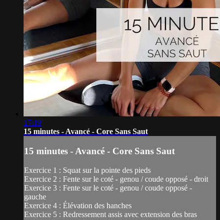
17:19
15 minutes - Avancé - Core Sans Saut
15 minutes - Avancé - Core Sans Saut
Exercice 1 : Squat sur la pointe des pieds
Exercice 2 : Fente sur le coté - genou / coude opposé - droit
Exercice 3 : Fente sur le coté - genou / coude opposé -
gauche
Exercice 4 : Élévation des hanches
Exercice 5 : Redressement assis avec extension des bras