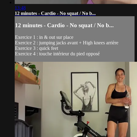
13:48
12 minutes - Cardio - No squat / No b...
12 minutes - Cardio - No squat / No b...
Exercice 1 : in & out sur place
Exercice 2 : jumping jacks avant + High knees arrière
Exercice 3 : quick feet
Exercice 4 : touche intérieur du pied opposé