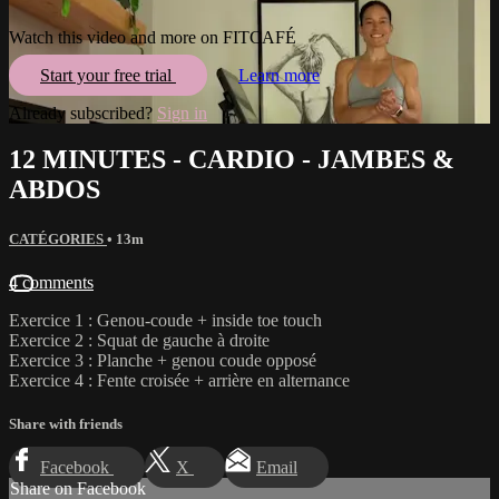
Watch this video and more on FITCAFÉ
Start your free trial
Learn more
Already subscribed?
Sign in
12 MINUTES - CARDIO - JAMBES &
ABDOS
CATÉGORIES
• 13m
4 comments
Exercice 1 : Genou-coude + inside toe touch
Exercice 2 : Squat de gauche à droite
Exercice 3 : Planche + genou coude opposé
Exercice 4 : Fente croisée + arrière en alternance
Share with friends
Facebook
X
Email
Share on Facebook