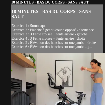
18 MINUTES - BAS DU CORPS - SANS SAUT
18 MINUTES - BAS DU CORPS - SANS
SAUT
Exercice 1 : Sumo squat
Exercice 2 : Planche à genou/coude opposé - alternance
Exercice 3 : 3 Fente croisée + fente arrière - gauche
Exercice 4 : 3 Fente croisée + fente arrière - droite
Exercice 5 : Élévation des hanches sur une jambe - droite
Exercice 6 : Élévation des hanches sur une jambe - g...