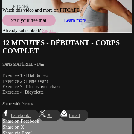
Watch this video and more on FITCAFÉ
Start your free trial
Learn more
Already subscribed?
Sign in
12 MINUTES - DÉBUTANT - CORPS
COMPLET
SANS MATÉRIEL
• 14m
Exercice 1 : High knees
Exercice 2 : Fente avant
Exercice 3: Triceps avec chaise
Exercice 4: Bicyclette
Share with friends
Facebook
X
Email
Share on Facebook
Share on X
Share via Email