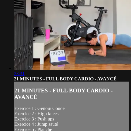
23:31
21 MINUTES - FULL BODY CARDIO - AVANCÉ
21 MINUTES - FULL BODY CARDIO -
AVANCÉ
Exercice 1 : Genou/ Coude
Exercice 2 : High knees
Exercice 3 : Push ups
Exercice 4 : Jump sauté
Exercice 5 : Planche