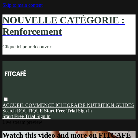
Skip to main content
NOUVELLE CATÉGORIE :
Renforcement
Clique ici pour découvrir
ACCUEIL
COMMENCE ICI
HORAIRE
NUTRITION
GUIDES
Search
BOUTIQUE
Start Free Trial
Sign in
Start Free Trial
Sign In
Live stream preview
Watch this video and more on FITCAFÉ