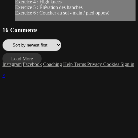
Exercice 4 : High knees
Exercice 5 : Élévation des hanches
Exercice 6 : Coucher au sol - main / pied opposé
16
Comments
Load More
Instagram
Facebook
Coaching
Help
Terms
Privacy
Cookies
Sign in
×