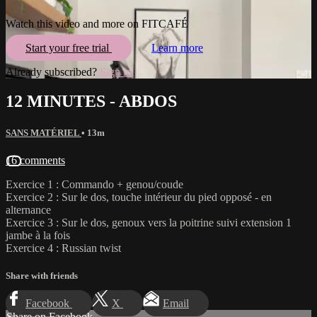
Watch this video and more on FITCAFÉ
Start your free trial
Learn more
Already subscribed?
Sign in
12 MINUTES - ABDOS
SANS MATÉRIEL
• 13m
16 comments
Exercice 1 : Commando + genou/coude
Exercice 2 : Sur le dos, touche intérieur du pied opposé - en
alternance
Exercice 3 : Sur le dos, genoux vers la poitrine suivi extension 1
jambe à la fois
Exercice 4 : Russian twist
Share with friends
Facebook
X
Email
Share on Facebook