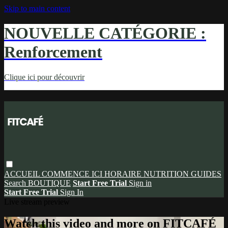
Skip to main content
NOUVELLE CATÉGORIE :
Renforcement
Clique ici pour découvrir
ACCUEIL
COMMENCE ICI
HORAIRE
NUTRITION
GUIDES
Search
BOUTIQUE
Start Free Trial
Sign in
Start Free Trial
Sign In
Live stream preview
Watch this video and more on FITCAFÉ