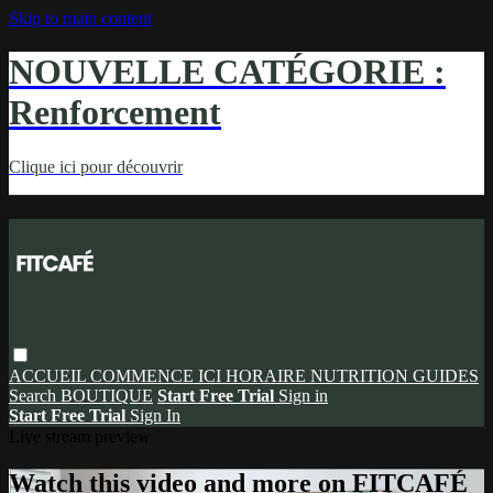
Skip to main content
NOUVELLE CATÉGORIE :
Renforcement
Clique ici pour découvrir
ACCUEIL
COMMENCE ICI
HORAIRE
NUTRITION
GUIDES
Search
BOUTIQUE
Start Free Trial
Sign in
Start Free Trial
Sign In
Live stream preview
Watch this video and more on FITCAFÉ