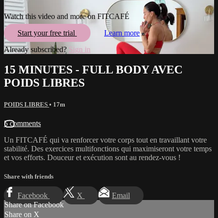
Watch this video and more on FITCAFÉ
Start your free trial
Learn more
Already subscribed?
Sign in
15 MINUTES - FULL BODY AVEC
POIDS LIBRES
POIDS LIBRES
• 17m
5 comments
Un FITCAFÉ qui va renforcer votre corps tout en travaillant votre
stabilité. Des exercices multifonctions qui maximiseront votre temps
et vos efforts. Douceur et exécution sont au rendez-vous !
Share with friends
Facebook
X
Email
Share on Facebook
Share on X