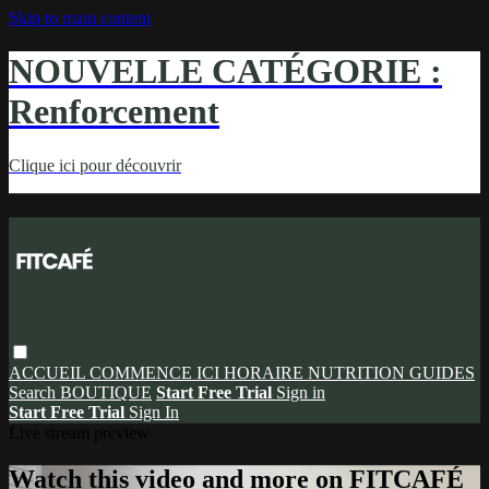
Skip to main content
NOUVELLE CATÉGORIE :
Renforcement
Clique ici pour découvrir
ACCUEIL
COMMENCE ICI
HORAIRE
NUTRITION
GUIDES
Search
BOUTIQUE
Start Free Trial
Sign in
Start Free Trial
Sign In
Live stream preview
Watch this video and more on FITCAFÉ