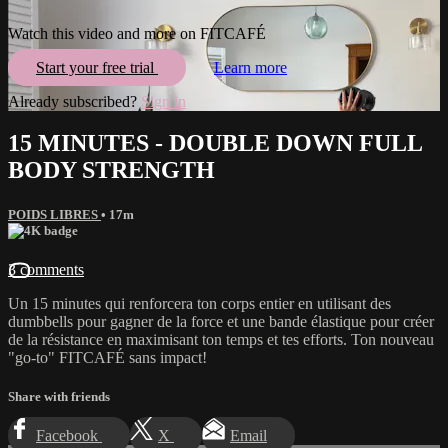
Watch this video and more on FITCAFÉ
Start your free trial
Learn more
Already subscribed?
Sign in
15 MINUTES - DOUBLE DOWN FULL
BODY STRENGTH
POIDS LIBRES
• 17m
3 comments
Un 15 minutes qui renforcera ton corps entier en utilisant des
dumbbells pour gagner de la force et une bande élastique pour créer
de la résistance en maximisant ton temps et tes efforts. Ton nouveau
"go-to" FITCAFÉ sans impact!
Share with friends
Facebook
X
Email