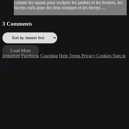
comme les squats pour sculpter les jambes et les fessiers, les
biceps curls pour des bras toniques et les triceps ...
3
Comments
Load More
Instagram
Facebook
Coaching
Help
Terms
Privacy
Cookies
Sign in
×