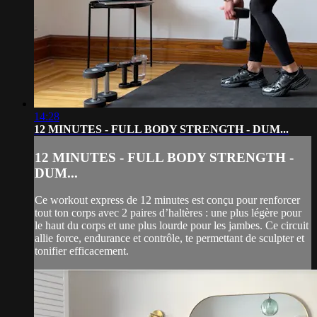
14:28
12 MINUTES - FULL BODY STRENGTH - DUM...
12 MINUTES - FULL BODY STRENGTH -
DUM...
Ce workout express de 12 minutes est conçu pour renforcer
tout ton corps avec 2 paires d’haltères : une plus légère pour
le haut du corps et une plus lourde pour les jambes. Ce circuit
allie force, endurance et contrôle, te permettant de sculpter et
tonifier efficacement.