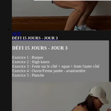
16:39
DÉFI 15 JOURS - JOUR 3
DÉFI 15 JOURS - JOUR 3
Exercice 1 : Burpee
Exercice 2 : High knees
Exercice 3 : Fente sur le côté + squat + fente l'autre côté
Exercice 4 : Ouvre/Ferme jambe - avant/arrière
Exercice 5 : Planche