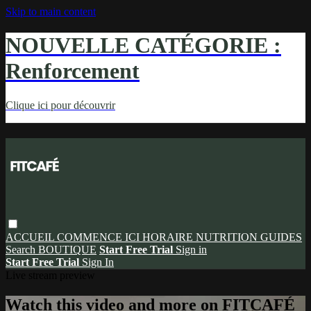
Skip to main content
NOUVELLE CATÉGORIE :
Renforcement
Clique ici pour découvrir
ACCUEIL
COMMENCE ICI
HORAIRE
NUTRITION
GUIDES
Search
BOUTIQUE
Start Free Trial
Sign in
Start Free Trial
Sign In
Live stream preview
Watch this video and more on FITCAFÉ