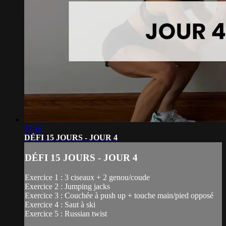
17:18
DÉFI 15 JOURS - JOUR 4
DÉFI 15 JOURS - JOUR 4
Exercice 1 : 3 ciseaux + 2 genou/coude
Exercice 2 : Jumping jacks
Exercice 3 : Couchée à push up + touche main/pied opposé
Exercice 4 : Saut à ski
Exercice 5 : Russian twist