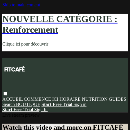
Skip to main content
NOUVELLE CATÉGORIE :
Renforcement
Clique ici pour découvrir
ACCUEIL
COMMENCE ICI
HORAIRE
NUTRITION
GUIDES
Search
BOUTIQUE
Start Free Trial
Sign in
Start Free Trial
Sign In
Live stream preview
Watch this video and more on FITCAFÉ