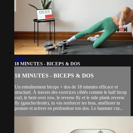
20:56
18 MINUTES - BICEPS & DOS
18 MINUTES - BICEPS & DOS
Un entraînement biceps + dos de 18 minutes efficace et
structuré. À travers des exercices ciblés comme le half bicep
curl, le bent over row, le reverse fly et le side plank reverse
fly (gauche/droite), tu vas renforcer tes bras, améliorer ta
posture et activer en profondeur ton dos. Le hammer cur...