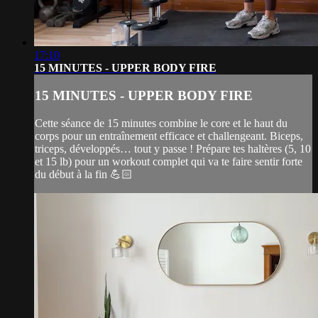
17:10
15 MINUTES - UPPER BODY FIRE
15 MINUTES - UPPER BODY FIRE
Cette séance de 15 minutes combine le core et le haut du
corps pour un entraînement efficace et challengeant. Biceps,
triceps, développés… tout y passe ! Prépare tes haltères (5, 10
et 15 lb) pour un workout complet qui va te faire sentir forte
du début à la fin 💪🏻