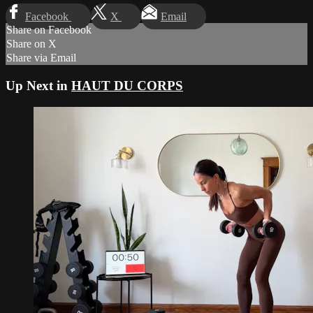
Facebook
X
Email
Share on Facebook
Share on X
Share via Email
Up Next in
HAUT DU CORPS