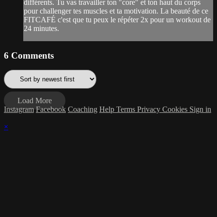
différents. Tu vas travailler ton "core" et ton haut du corps
pour challenger tes muscles et ta motivation. La beauté de ce
FITCAFÉ c'est que tu peux le répéter 2x pour un workout de
24 minutes.
6
Comments
Load More
Instagram
Facebook
Coaching
Help
Terms
Privacy
Cookies
Sign in
×