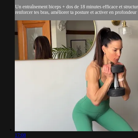
Un entraînement biceps + dos de 18 minutes efficace et structuré.
renforcer tes bras, améliorer ta posture et activer en profondeu
17:08