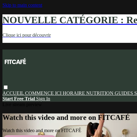
Skip to main content
NOUVELLE CATÉGORIE : Ren
Clique ici pour découvrir
ACCUEIL
COMMENCE ICI
HORAIRE
NUTRITION
GUIDES
S
Start Free Trial
Sign In
Live stream preview
Watch this video and more on FITCAFÉ
Watch this video and more on FITCAFÉ