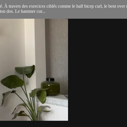
 À travers des exercices ciblés comme le half bicep curl, le bent over ro
r ton dos. Le hammer cur...