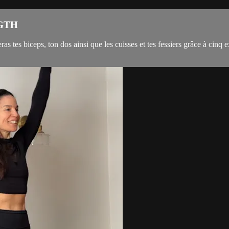
NGTH
s tes biceps, ton dos ainsi que les cuisses et tes fessiers grâce à cinq 