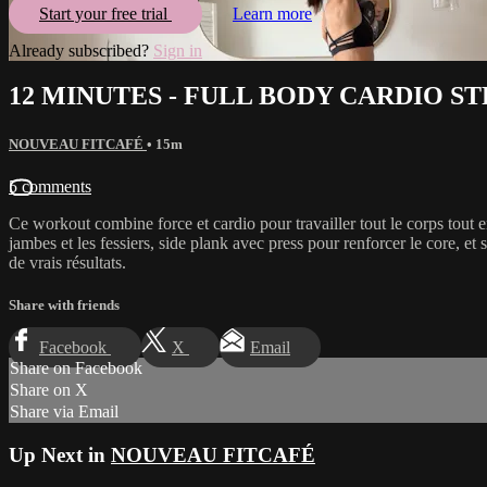
Start your free trial
Learn more
Already subscribed?
Sign in
12 MINUTES - FULL BODY CARDIO S
NOUVEAU FITCAFÉ
• 15m
5 comments
Ce workout combine force et cardio pour travailler tout le corps tout e
jambes et les fessiers, side plank avec press pour renforcer le core, e
de vrais résultats.
Share with friends
Facebook
X
Email
Share on Facebook
Share on X
Share via Email
Up Next in
NOUVEAU FITCAFÉ