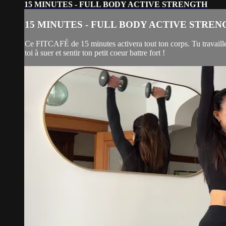
15 MINUTES - FULL BODY ACTIVE STRENGTH
15 MINUTES - FULL BODY ACTIVE STRE
Ce FITCAFÉ de 15 minutes activera tout ton corps. Tu travaillera
toi à suer et sentir ton petit coeur battre fort !