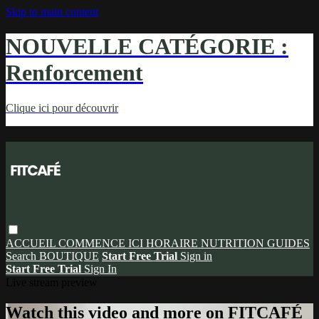
Skip to main content
NOUVELLE CATÉGORIE :
Renforcement
Clique ici pour découvrir
ACCUEIL
COMMENCE ICI
HORAIRE
NUTRITION
GUIDES
Search
BOUTIQUE
Start Free Trial
Sign in
Start Free Trial
Sign In
Live stream preview
Watch this video and more on FITCAFÉ