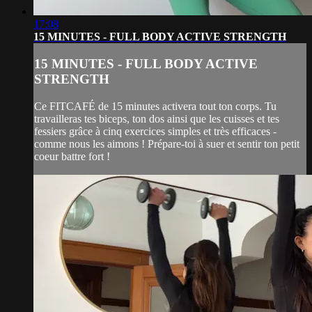
17:08
15 MINUTES - FULL BODY ACTIVE STRENGTH
15 MINUTES - FULL BODY ACTIVE
STRENGTH
Ce FITCAFÉ de 15 minutes activera tout ton corps. Tu
travailleras tes biceps, ton dos ainsi que les cuisses et tes
fessiers grâce à cinq exercices simples et très efficaces -
comme nous les aimons ! Prépare-toi à suer et sentir ton petit
coeur battre fort !