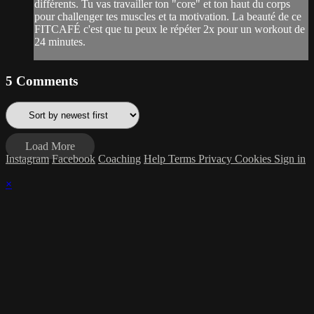
différents. Tu vas travailler ton "core" et ton haut du corps
pour challenger tes muscles et ta motivation. La beauté de ce
FITCAFÉ c'est que tu peux le répéter 2x pour un workout de
24 minutes.
5
Comments
Load More
Instagram
Facebook
Coaching
Help
Terms
Privacy
Cookies
Sign in
×