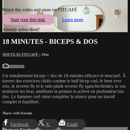
Watch this video and more on FITCAFÉ
Start your free trial
Learn more
Already subscribed?
Sign in
18 MINUTES - BICEPS & DOS
NOUVEAU FITCAFÉ
• 20m
5 comments
Un entraînement biceps + dos de 18 minutes efficace et structuré. À
travers des exercices ciblés comme le half bicep curl, le bent over
row, le reverse fly et le side plank reverse fly (gauche/droite), tu vas
renforcer tes bras, améliorer ta posture et activer en profondeur ton
dos. Le hammer curl vient compléter la séance pour un travail
complet et équilibré.
Share with friends
Facebook
X
Email
Share on Facebook