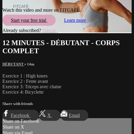
Watch this video and more on FITCAFÉ
Start your free trial
Learn more
Already subscribed?
Sign in
12 MINUTES - DÉBUTANT - CORPS
COMPLET
DÉBUTANT
• 14m
Exercice 1 : High knees
Exercice 2 : Fente avant
Exercice 3: Triceps avec chaise
Exercice 4: Bicyclette
Share with friends
Facebook
X
Email
Share on Facebook
Share on X
Share via Email