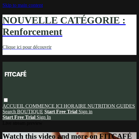
Skip to main content
NOUVELLE CATÉGORIE :
Renforcement
Clique ici pour découvrir
ACCUEIL
COMMENCE ICI
HORAIRE
NUTRITION
GUIDES
Search
BOUTIQUE
Start Free Trial
Sign in
Start Free Trial
Sign In
Live stream preview
Watch this video and more on FITCAFÉ