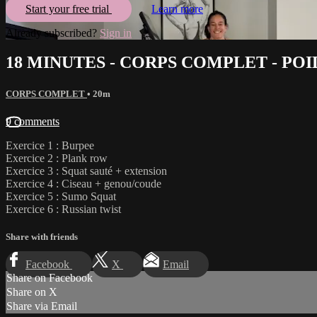
Start your free trial
Learn more
Already subscribed?
Sign in
18 MINUTES - CORPS COMPLET - POI
CORPS COMPLET
• 20m
9 comments
Exercice 1 : Burpee
Exercice 2 : Plank row
Exercice 3 : Squat sauté + extension
Exercice 4 : Ciseau + genou/coude
Exercice 5 : Sumo Squat
Exercice 6 : Russian twist
Share with friends
Facebook
X
Email
Share on Facebook
Share on X
Share via Email