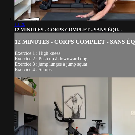
13:20
12 MINUTES - CORPS COMPLET - SANS ÉQU...
12 MINUTES - CORPS COMPLET - SANS ÉQU
Exercice 1 : High knees
Exercice 2 : Push up à downward dog
Exercice 3 : jump lunges à jump squat
Exercice 4 : Sit ups