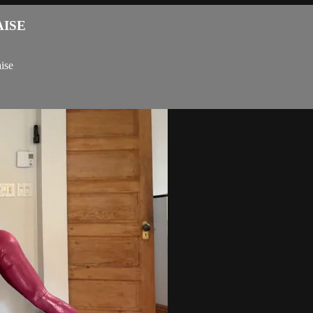
AISE
ise