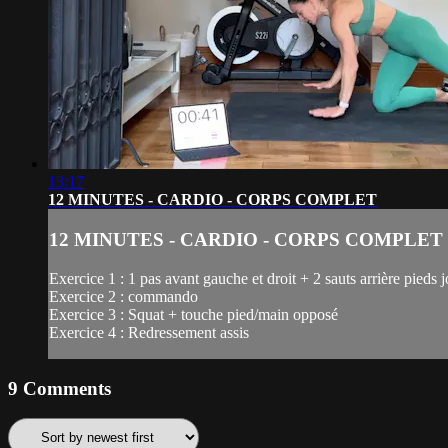
13:17
12 MINUTES - CARDIO - CORPS COMPLET
12 MINUTES - CARDIO - CORPS COMPLET
Exercice 1 : 1 pas avant gauche et droit + 2 sauts arrière pieds j
Exercice 2 : commando
Exercice 3 : Squat + touche pied/main opposé
Exercice 4 : Redressement assis
9
Comments