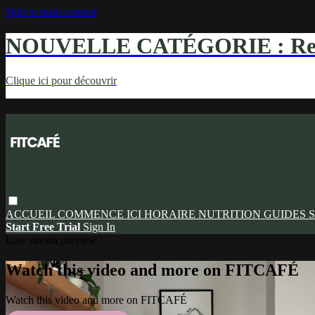
Skip to main content
NOUVELLE CATÉGORIE : Ren
Clique ici pour découvrir
ACCUEIL
COMMENCE ICI
HORAIRE
NUTRITION
GUIDES
S
Start Free Trial
Sign In
Live stream preview
Watch this video and more on FITCAFÉ
Watch this video and more on FITCAFÉ