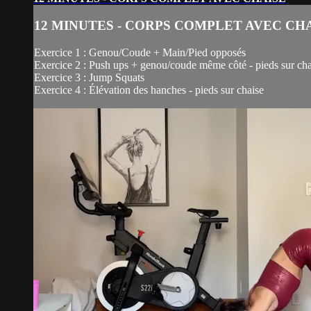
12 MINUTES - CORPS COMPLET AVEC CH
Exercice 1 : Genou/Coude + Main/Pied opposés
Exercice 2 : Push ups + genou/coude même côté - pieds sur cha
Exercice 3 : Jump Squats
Exercice 4 : Élévation des hanches - pieds sur chaise