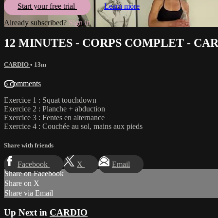
Start your free trial
Learn more
Already subscribed?
Sign in
12 MINUTES - CORPS COMPLET - CA
CARDIO
• 13m
6 comments
Exercice 1 : Squat touchdown
Exercice 2 : Planche + abduction
Exercice 3 : Fentes en alternance
Exercice 4 : Couchée au sol, mains aux pieds
Share with friends
Facebook
X
Email
Share on Facebook
Share on X
Share via Email
Up Next in
CARDIO