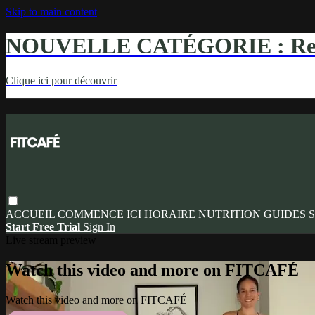
Skip to main content
NOUVELLE CATÉGORIE : Ren
Clique ici pour découvrir
ACCUEIL
COMMENCE ICI
HORAIRE
NUTRITION
GUIDES
S
Start Free Trial
Sign In
Live stream preview
Watch this video and more on FITCAFÉ
Watch this video and more on FITCAFÉ