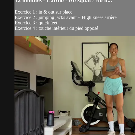
12 minutes - Cardio - No squat / No b...
Exercice 1 : in & out sur place
Exercice 2 : jumping jacks avant + High knees arrière
Exercice 3 : quick feet
Exercice 4 : touche intérieur du pied opposé