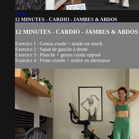
13:36
12 MINUTES - CARDIO - JAMBES & ABDOS
12 MINUTES - CARDIO - JAMBES & ABDOS
Exercice 1 : Genou-coude + inside toe touch
Exercice 2 : Squat de gauche à droite
Exercice 3 : Planche + genou coude opposé
Exercice 4 : Fente croisée + arrière en alternance