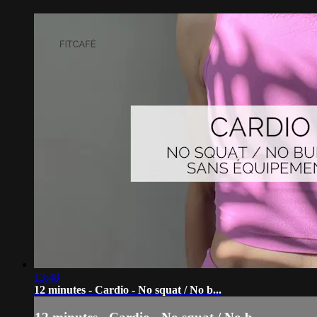
13:48
12 minutes - Cardio - No squat / No b...