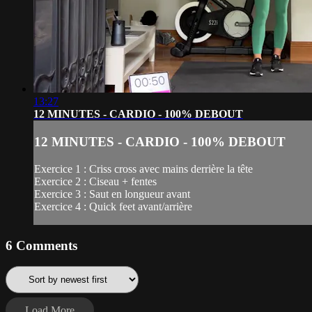
13:27
12 MINUTES - CARDIO - 100% DEBOUT
12 MINUTES - CARDIO - 100% DEBOUT
Exercice 1 : Criss cross avec mains derrière la tête
Exercice 2 : Ciseau + fentes
Exercice 3 : Saut en longueur avant
Exercice 4 : Quick feet avant/arrière
6
Comments
Load More