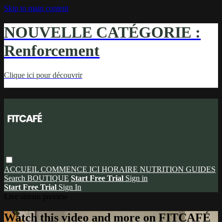
Skip to main content
NOUVELLE CATÉGORIE :
Renforcement
Clique ici pour découvrir
ACCUEIL
COMMENCE ICI
HORAIRE
NUTRITION
GUIDES
Search
BOUTIQUE
Start Free Trial
Sign in
Start Free Trial
Sign In
Live stream preview
Watch this video and more on FITCAFÉ