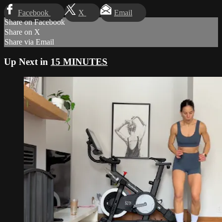
Facebook
X
Email
Share on Facebook
Share on X
Share via Email
Up Next in
15 MINUTES