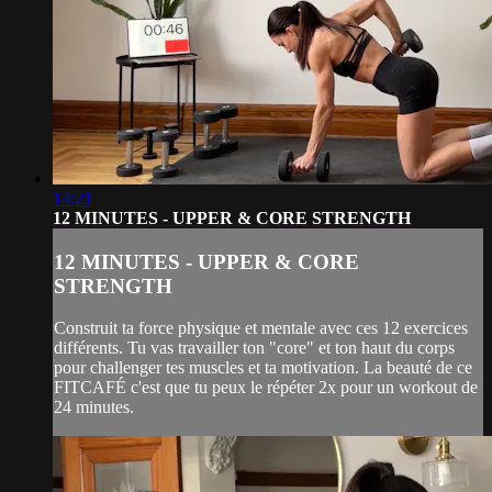
14:21
12 MINUTES - UPPER & CORE STRENGTH
12 MINUTES - UPPER & CORE
STRENGTH
Construit ta force physique et mentale avec ces 12 exercices
différents. Tu vas travailler ton "core" et ton haut du corps
pour challenger tes muscles et ta motivation. La beauté de ce
FITCAFÉ c'est que tu peux le répéter 2x pour un workout de
24 minutes.