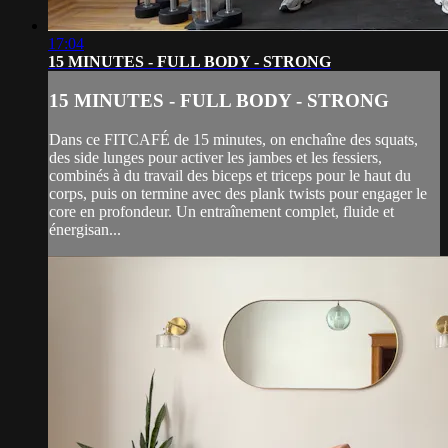
17:04
15 MINUTES - FULL BODY - STRONG
15 MINUTES - FULL BODY - STRONG
Dans ce FITCAFÉ de 15 minutes, on enchaîne des squats,
des side lunges pour activer les jambes et les fessiers,
combinés à du travail des biceps et triceps pour le haut du
corps, puis on termine avec des plank twists pour engager le
core en profondeur. Un entraînement complet, fluide et
énergisan...