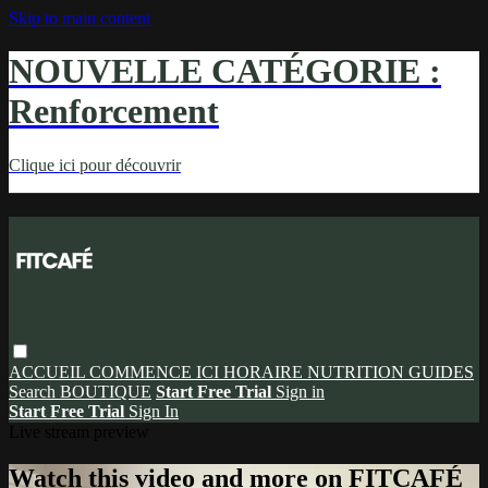
Skip to main content
NOUVELLE CATÉGORIE :
Renforcement
Clique ici pour découvrir
ACCUEIL
COMMENCE ICI
HORAIRE
NUTRITION
GUIDES
Search
BOUTIQUE
Start Free Trial
Sign in
Start Free Trial
Sign In
Live stream preview
Watch this video and more on FITCAFÉ