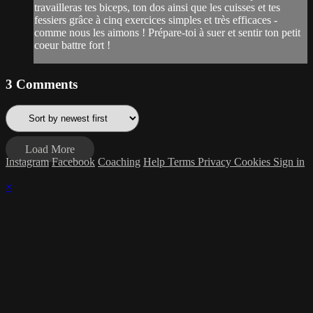
travailleras tes biceps, ton dos ainsi que les cuisses et tes
fessiers grâce à cinq exercices simples et très efficaces -
comme nous les aimons ! Prépare-toi à suer et sentir ton petit
coeur battre fort !
3
Comments
Load More
Instagram
Facebook
Coaching
Help
Terms
Privacy
Cookies
Sign in
×