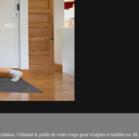
tion. Utilisant le poids de votre corps pour sculpter et tonifier en 1