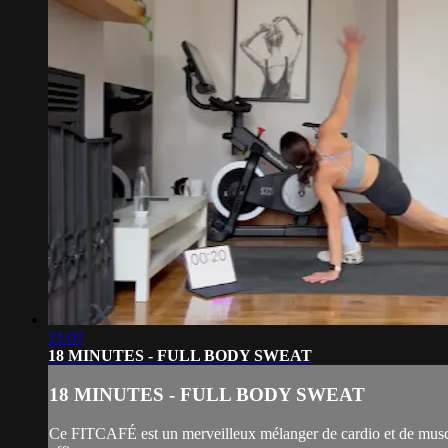
21:07
18 MINUTES - FULL BODY SWEAT
18 MINUTES - FULL BODY SWEAT
Ce FITCAFÉ est un merveilleux mélanger de cardio et de muscula