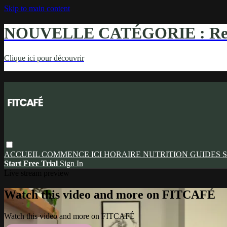
Skip to main content
NOUVELLE CATÉGORIE : Ren
Clique ici pour découvrir
ACCUEIL
COMMENCE ICI
HORAIRE
NUTRITION
GUIDES
S
Start Free Trial
Sign In
Live stream preview
Watch this video and more on FITCAFÉ
Watch this video and more on FITCAFÉ