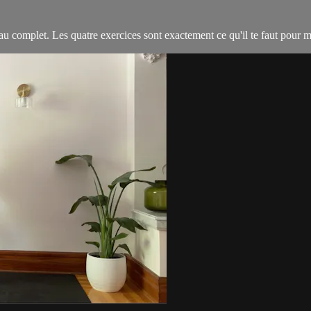
 complet. Les quatre exercices sont exactement ce qu'il te faut pour max