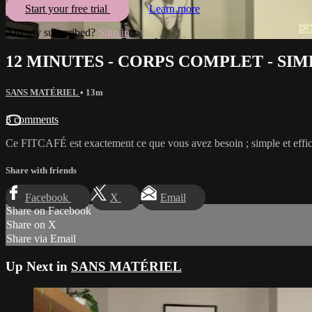
Start your free trial
Learn more
Already subscribed?
Sign in
12 MINUTES - CORPS COMPLET - SI
SANS MATÉRIEL
• 13m
3 comments
Ce FITCAFÉ est exactement ce que vous avez besoin ; simple et effica
Share with friends
Facebook
X
Email
Share on Facebook
Share on X
Share via Email
Up Next in
SANS MATÉRIEL