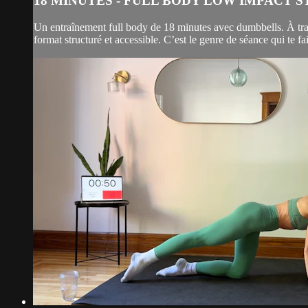
18 MINUTES - FULL BODY LOW IMPACT 
Un entraînement full body de 18 minutes avec dumbbells. À trave
format structuré et accessible. C’est le genre de séance qui te fait 