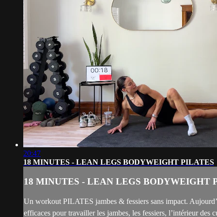
20:47
18 MINUTES - LEAN LEGS BODYWEIGHT PILATES
18 MINUTES - LEAN LEGS BODYWEIGHT 
Un workout PILATES jambes & fessiers sans impact. Aujourd’hui
efficaces pour travailler les jambes, les fessiers, l’intérieur des cu