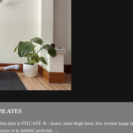
PILATES
 dans le FITCAFÉ ☕️ : skater, inner thigh burn, low reverse lunge et
isses et la stabilité profonde. ...