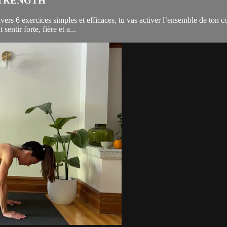
STRENGTH
rs 6 exercices simples et efficaces, tu vas activer l’ensemble de ton co
sentir forte, fière et a...