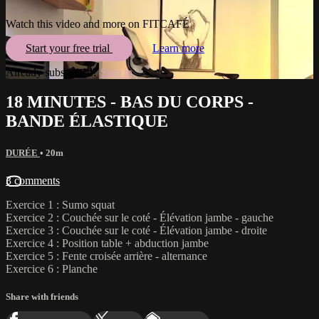
Watch this video and more on FITCAFÉ
Start your free trial
Learn more
Already subscribed?
Sign in
18 MINUTES - BAS DU CORPS -
BANDE ÉLASTIQUE
DURÉE
• 20m
3 comments
Exercice 1 : Sumo squat
Exercice 2 : Couchée sur le coté - Élévation jambe - gauche
Exercice 3 : Couchée sur le coté - Élévation jambe - droite
Exercice 4 : Position table + abduction jambe
Exercice 5 : Fente croisée arrière - alternance
Exercice 6 : Planche
Share with friends