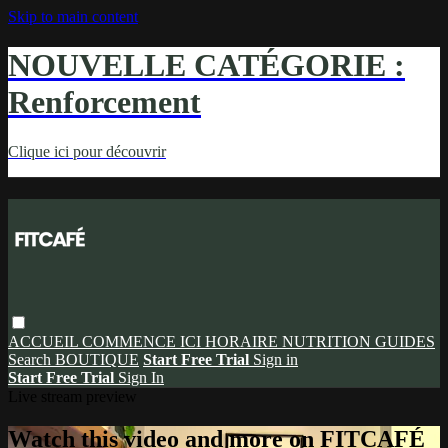
Skip to main content
NOUVELLE CATÉGORIE :
Renforcement
Clique ici pour découvrir
ACCUEIL
COMMENCE ICI
HORAIRE
NUTRITION
GUIDES
Search
BOUTIQUE
Start Free Trial
Sign in
Start Free Trial
Sign In
Live stream preview
Watch this video and more on FITCAFÉ