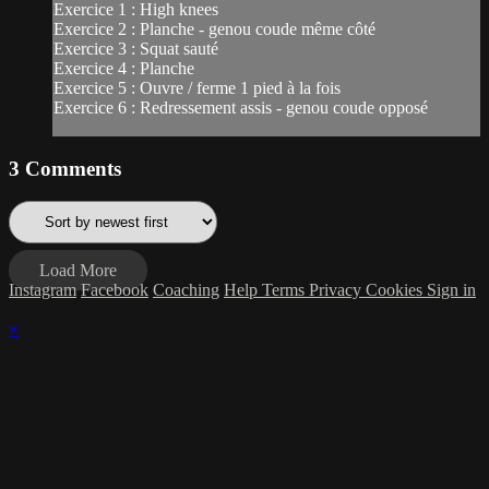
Exercice 1 : High knees
Exercice 2 : Planche - genou coude même côté
Exercice 3 : Squat sauté
Exercice 4 : Planche
Exercice 5 : Ouvre / ferme 1 pied à la fois
Exercice 6 : Redressement assis - genou coude opposé
3
Comments
Load More
Instagram
Facebook
Coaching
Help
Terms
Privacy
Cookies
Sign in
×