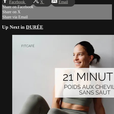
Facebook
X
Email
Share on Facebook
Share on X
Share via Email
Up Next in
DURÉE