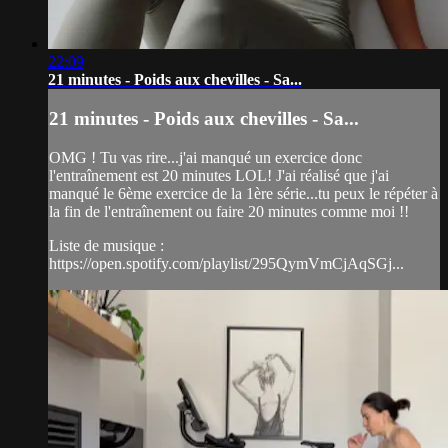
22:09
21 minutes - Poids aux chevilles - Sa...
21 minutes - Poids aux chevilles - Sa...
OMG ! Tu vas rire...j'ai manqué un exercice donc
l'entraînement est 20 minutes LOL! J'ai réalisé que j'ai
manqué le 6ème exercice de la 1ère série...tu peux le répéter à
la fin de l'entraînement ou faire 20 minutes comme moi !!
Liste de musique :
https://open.spotify.com/playlist/295QymVmCjAqSGj...