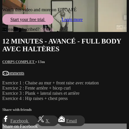
Watch this video and more on FITCAFÉ
Start your free trial
Learn more
Already subscribed?
Sign in
12 MINUTES - AVANCÉ - FULL BODY
AVEC HALTÈRES
CORPS COMPLET
• 13m
5 comments
Exercice 1 : Chaise au mur + front raise avec rotation
Exercice 2 : Fente arrière + bicep curl
Exercice 3 : Plank + lateral raises et arrière
Exercice 4 : Hip raises + chest press
Share with friends
Facebook
X
Email
Share on Facebook