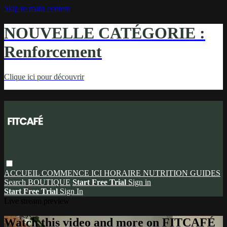
Skip to main content
NOUVELLE CATÉGORIE :
Renforcement
Clique ici pour découvrir
ACCUEIL
COMMENCE ICI
HORAIRE
NUTRITION
GUIDES
Search
BOUTIQUE
Start Free Trial
Sign in
Start Free Trial
Sign In
Live stream preview
Watch this video and more on FITCAFÉ