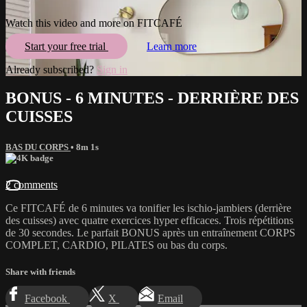
Watch this video and more on FITCAFÉ
Start your free trial
Learn more
Already subscribed?
Sign in
BONUS - 6 MINUTES - DERRIÈRE DES
CUISSES
BAS DU CORPS
• 8m 1s
2 comments
Ce FITCAFÉ de 6 minutes va tonifier les ischio-jambiers (derrière
des cuisses) avec quatre exercices hyper efficaces. Trois répétitions
de 30 secondes. Le parfait BONUS après un entraînement CORPS
COMPLET, CARDIO, PILATES ou bas du corps.
Share with friends
Facebook
X
Email