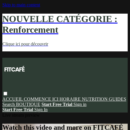
Skip to main content
NOUVELLE CATÉGORIE :
Renforcement
Clique ici pour découvrir
ACCUEIL
COMMENCE ICI
HORAIRE
NUTRITION
GUIDES
Search
BOUTIQUE
Start Free Trial
Sign in
Start Free Trial
Sign In
Live stream preview
Watch this video and more on FITCAFÉ