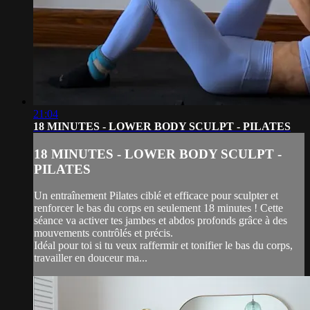
21:04
18 MINUTES - LOWER BODY SCULPT - PILATES
18 MINUTES - LOWER BODY SCULPT -
PILATES
Un entraînement Pilates ciblé et efficace pour sculpter et
renforcer le bas du corps en seulement 18 minutes ! Cette
séance va activer tes jambes et abdos profonds grâce à des
mouvements contrôlés et précis.
Idéal pour toi si tu veux raffermir et tonifier le bas du corps,
travailler en douceur ma...