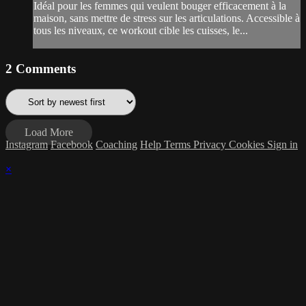
Idéal pour les femmes qui veulent bouger efficacement à la
maison, sans mettre de stress sur les articulations. Accessible à
tous les niveaux, ce workout cible les cuisses, le...
2
Comments
Load More
Instagram
Facebook
Coaching
Help
Terms
Privacy
Cookies
Sign in
×