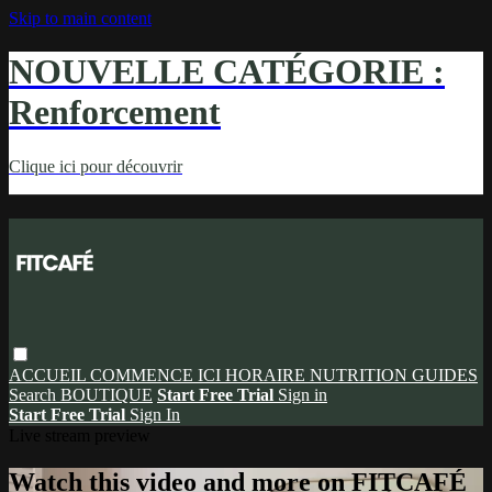
Skip to main content
NOUVELLE CATÉGORIE :
Renforcement
Clique ici pour découvrir
ACCUEIL
COMMENCE ICI
HORAIRE
NUTRITION
GUIDES
Search
BOUTIQUE
Start Free Trial
Sign in
Start Free Trial
Sign In
Live stream preview
Watch this video and more on FITCAFÉ