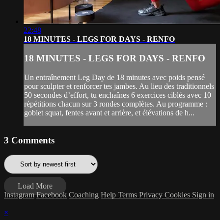
22:48
18 MINUTES - LEGS FOR DAYS - RENFO
18 MINUTES - LEGS FOR DAYS - RENFO
Un entraînement Leg Day de 18 minutes avec poids pensé
pour sculpter et renforcer tes jambes. Au lieu des traditionnels
50 secondes d’effort, tu enchaînes 6 exercices ciblés avec 10
répétitions chacun sur 3 rondes complètes. Au programme :
goblet squat, fentes avant et arrière, et élévations de h...
3
Comments
Load More
Instagram
Facebook
Coaching
Help
Terms
Privacy
Cookies
Sign in
×