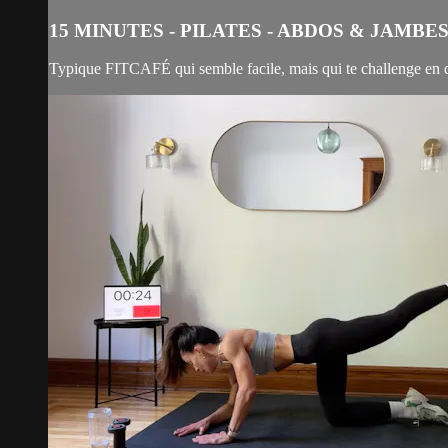
15 MINUTES - PILATES - ABDOS & JAMBE
Typique FITCAFÉ qui semble facile, mais qui te challenge en douc