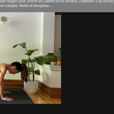
 lunges pour activer les jambes et les fessiers, combinés à du travail d
t complet, fluide et énergisan...