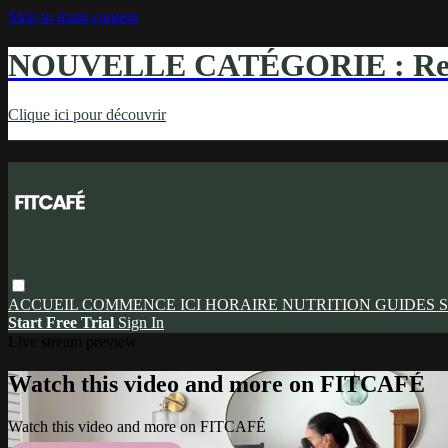
Skip to main content
NOUVELLE CATÉGORIE : Ren
Clique ici pour découvrir
ACCUEIL
COMMENCE ICI
HORAIRE
NUTRITION
GUIDES
S
Start Free Trial
Sign In
Live stream preview
Watch this video and more on FITCAFÉ
Watch this video and more on FITCAFÉ