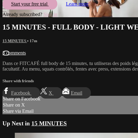
Start your free trial
Learn more
Already subscribed?
Sign in
15 MINUTES - FULL BODY - LIGHT W
15 MINUTES
• 17m
3 comments
Dans ce FITCAFÉ full body de 15 minutes, tu utiliseras des poids léger
facultatif. Au menu, squats contrôlés, fentes avec press, extensions des
Share with friends
Facebook
X
Email
Share on Facebook
Share on X
Share via Email
Up Next in
15 MINUTES