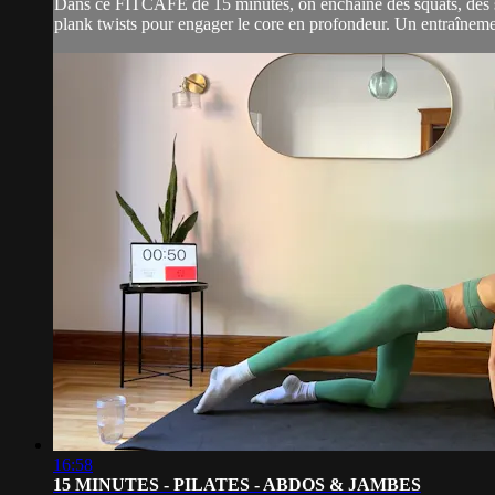
Dans ce FITCAFÉ de 15 minutes, on enchaîne des squats, des side
plank twists pour engager le core en profondeur. Un entraînemen
16:58
15 MINUTES - PILATES - ABDOS & JAMBES