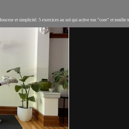
S
eur et simplicité. 5 exercices au sol qui active ton "core" et tonifie t