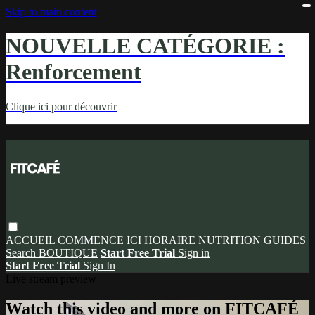
Skip to main content
NOUVELLE CATÉGORIE :
Renforcement
Clique ici pour découvrir
ACCUEIL
COMMENCE ICI
HORAIRE
NUTRITION
GUIDES
Search
BOUTIQUE
Start Free Trial
Sign in
Start Free Trial
Sign In
Live stream preview
Watch this video and more on FITCAFÉ