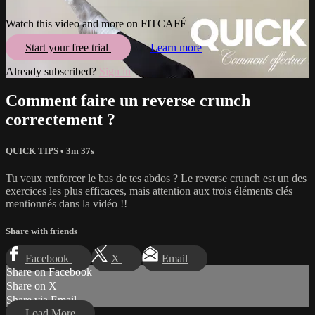
Watch this video and more on FITCAFÉ
Start your free trial
Learn more
Already subscribed?
Sign in
Comment faire un reverse crunch
correctement ?
QUICK TIPS
• 3m 37s
Tu veux renforcer le bas de tes abdos ? Le reverse crunch est un des
exercices les plus efficaces, mais attention aux trois éléments clés
mentionnés dans la vidéo !!
Share with friends
Facebook
X
Email
Share on Facebook
Share on X
Share via Email
Load More