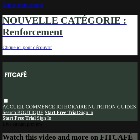
Skip to main content
NOUVELLE CATÉGORIE :
Renforcement
Clique ici pour découvrir
ACCUEIL
COMMENCE ICI
HORAIRE
NUTRITION
GUIDES
Search
BOUTIQUE
Start Free Trial
Sign in
Start Free Trial
Sign In
Live stream preview
Watch this video and more on FITCAFÉ