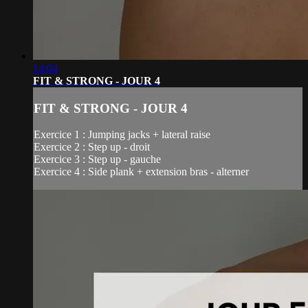
14:04
FIT & STRONG - JOUR 4
FIT & STRONG - JOUR 4
Exercice 1 : Jumping jacks + lateral raise
Exercice 2 : Step up - droit
Exercice 3 : Step up - gauche
Exercice 4 : Side plank + extension bras - alterner