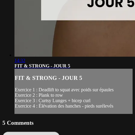
14:32
FIT & STRONG - JOUR 5
FIT & STRONG - JOUR 5
Exercice 1 : Deadlift to squat avec poids sur épaules
Exercice 2 : Plank to row
Exercice 3 : Curtsy Lunges + bicep curl
Exercice 4 : Élévation des hanches - pieds surélevés
5
Comments