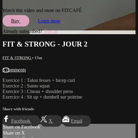
Watch this video and more on FITCAFÉ
Buy
Learn more
Already subscribed?
Sign in
FIT & STRONG - JOUR 2
FIT & STRONG
• 13m
5 comments
Exercice 1 : Talon fesses + bicep curl
Exercice 2 : Sumo squat
Exercice 3 : Ciseau + shoulder press
Exercice 4 : Sit up + dumbell sur poitrine
Share with friends
Facebook
X
Email
Share on Facebook
Share on X