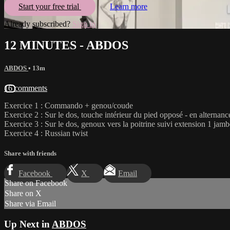
Start your free trial
Learn more
Already subscribed?
Sign in
12 MINUTES - ABDOS
ABDOS
• 13m
16 comments
Exercice 1 : Commando + genou/coude
Exercice 2 : Sur le dos, touche intérieur du pied opposé - en alternanc
Exercice 3 : Sur le dos, genoux vers la poitrine suivi extension 1 jambe
Exercice 4 : Russian twist
Share with friends
Facebook
X
Email
Share on Facebook
Share on X
Share via Email
Up Next in
ABDOS