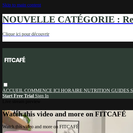
Skip to main content
NOUVELLE CATÉGORIE : Ren
Clique ici pour découvrir
ACCUEIL
COMMENCE ICI
HORAIRE
NUTRITION
GUIDES
S
Start Free Trial
Sign In
Live stream preview
Watch this video and more on FITCAFÉ
Watch this video and more on FITCAFÉ