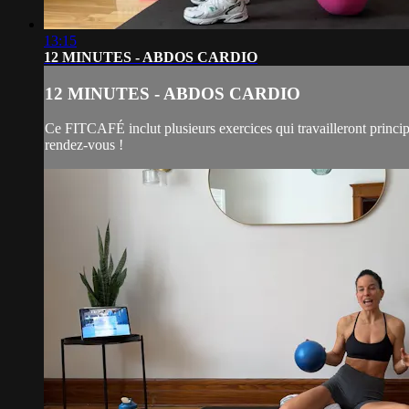
13:15
12 MINUTES - ABDOS CARDIO
12 MINUTES - ABDOS CARDIO
Ce FITCAFÉ inclut plusieurs exercices qui travailleront princip
rendez-vous !