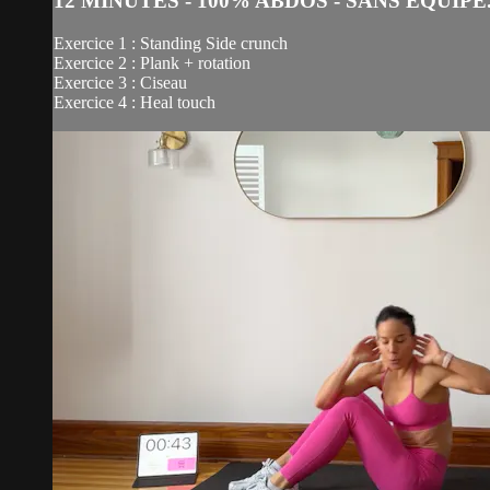
12 MINUTES - 100% ABDOS - SANS ÉQUIPE.
Exercice 1 : Standing Side crunch
Exercice 2 : Plank + rotation
Exercice 3 : Ciseau
Exercice 4 : Heal touch