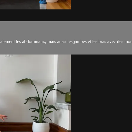
alement les abdominaux, mais aussi les jambes et les bras avec des mount